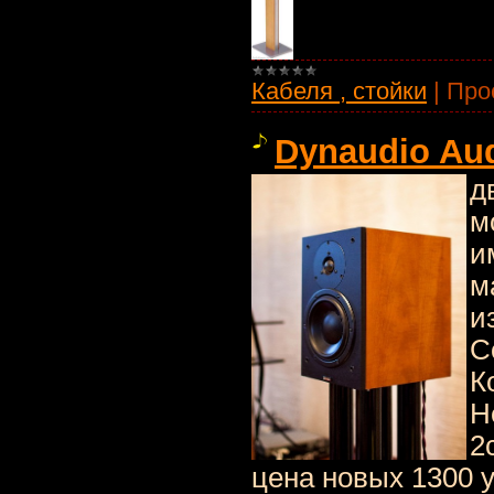
Кабеля , стойки
|
Про
Dynaudio Aud
д
м
и
м
и
С
К
Н
2
цена новых 1300 у