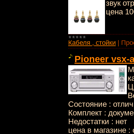
звук от
цена 10
Кабеля , стойки
|
Про
Pioneer vsx-
М
к
Ц
В
Состояние : отли
Комплект : докуме
Недостатки : нет
цена в магазине :