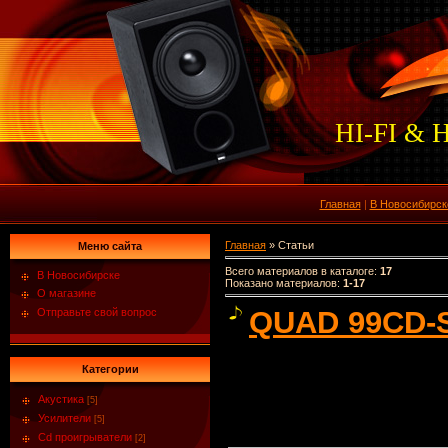
HI-FI & 
Главная
|
В Новосибирск
Главная
»
Статьи
Меню сайта
Всего материалов в каталоге
:
17
В Новосибирске
Показано материалов
:
1-17
О магазине
QUAD 99CD-
Отправьте свой вопрос
Категории
Акустика
[5]
Усилители
[5]
Cd проигрыватели
[2]