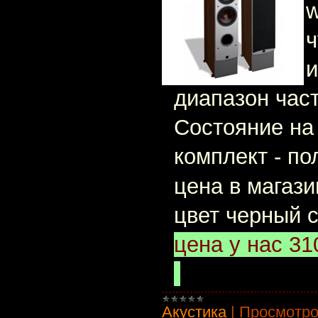
w
ч
и
диапазон част
Состояние на
комплект - п
цена в магази
цвет черный 
цена у нас 31
Акустика
|
Просмотро