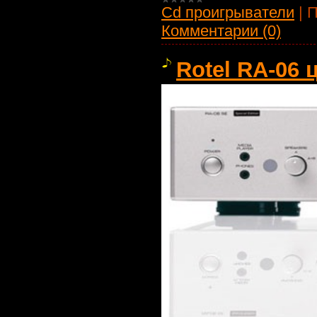
Cd проигрыватели
|
П
Комментарии (0)
Rotel RA-06 