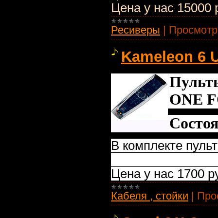
Цена у нас 15000 
Ресиверы
|
Просмотр
Kameleon 6 
П
ульт
ONE F
Состоя
В комплекте пульт
цена н
Цена у нас 1700 р
Кабеля , стойки
|
Про