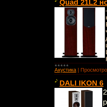
Quad 21L2 но
Акустика
|
Просмотро
DALI IKON 6
2
р