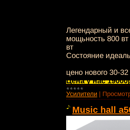
Легендарный и вс
мощьность 800 вт 
вт
Состояние идеаль
цено нового 30-32
Цена у нас 19000
Усилители
|
Просмотр
Music hall a5