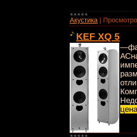
Акустика
|
Просмотро
KEF XQ 5
—фа
АСн
импе
разм
отли
Комп
Недо
цен