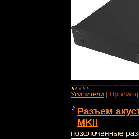
Усилители
|
Просмотр
Разъем аку
MKII
позолоченные раз